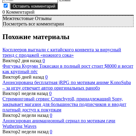
0
Комментарий
Межтекстовые Отзывы
Посмотреть все комментарии
Похожие материалы
Косплееров выгнали с китайского конвента за вирусный
тренд с продажей «ножного сока»
Виктор
2 дня назад
0
Фигурка Куруми Токисаки в полный рост стоит $8000 и весит
как крупный пёс
Виктор
6 дней назад
0
Анонсирована бесплатная jRPG по мотивам аниме KonoSuba
– за игру отвечает автор оригинальных ранобэ
Виктор
1 неделя назад
0
Стриминговый сервис Crunchyroll, принадлежащий Sony,
закрывает магазин для большинства подписчиков и вводит
платный доступ к покупкам
Виктор
2 недели назад
0
Анонсирован анимационный сериал по мотивам гачи
Wuthering Waves
Виктор
2 недели назад
0