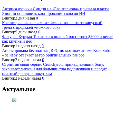
Актриса озвучки Синдзи из «Евангелиона» призвала власти
Японии остановить клонирование голосов ИИ
Виктор
2 дня назад
0
Косплееров выгнали с китайского конвента за вирусный
тренд с продажей «ножного сока»
Виктор
5 дней назад
0
Фигурка Куруми Токисаки в полный рост стоит $8000 и весит
как крупный пёс
Виктор
1 неделя назад
0
Анонсирована бесплатная jRPG по мотивам аниме KonoSuba
– за игру отвечает автор оригинальных ранобэ
Виктор
2 недели назад
0
Стриминговый сервис Crunchyroll, принадлежащий Sony,
закрывает магазин для большинства подписчиков и вводит
платный доступ к покупкам
Виктор
2 недели назад
0
Актуальное