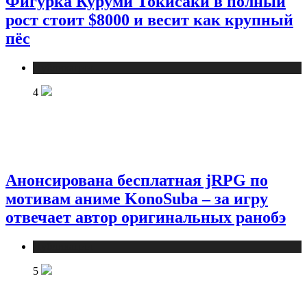
Фигурка Куруми Токисаки в полный
рост стоит $8000 и весит как крупный
пёс
Публикации
4
Анонсирована бесплатная jRPG по
мотивам аниме KonoSuba – за игру
отвечает автор оригинальных ранобэ
Публикации
5