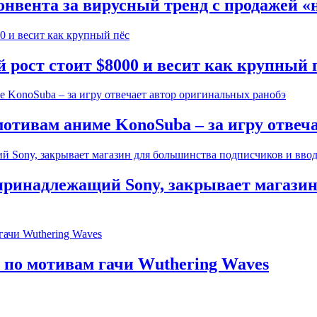
онвента за вирусный тренд с продажей «
рост стоит $8000 и весит как крупный 
отивам аниме KonoSuba – за игру отвеч
 принадлежащий Sony, закрывает магази
по мотивам гачи Wuthering Waves