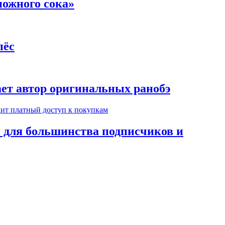
ножного сока»
пёс
ает автор оригинальных ранобэ
н для большинства подписчиков и