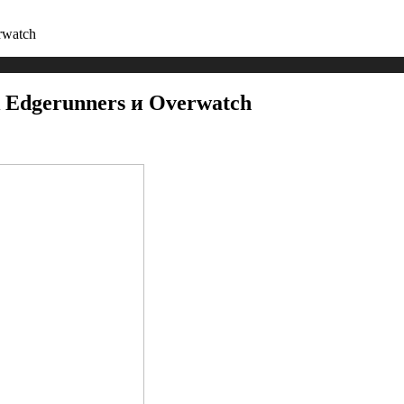
rwatch
 Edgerunners и Overwatch