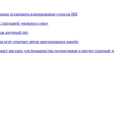
понии остановить клонирование голосов ИИ
 с продажей «ножного сока»
как крупный пёс
а игру отвечает автор оригинальных ранобэ
вает магазин для большинства подписчиков и вводит платный д