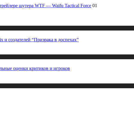
рейлере шутера WTF — Waifu Tactical Force
01
x и создателей “Призрака в доспехах”
ельные оценки критиков и игроков