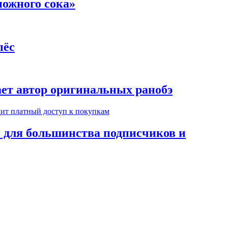
ножного сока»
пёс
ает автор оригинальных ранобэ
н для большинства подписчиков и