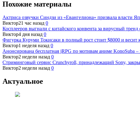
Похожие материалы
Актриса озвучки Синдзи из «Евангелиона» призвала власти Я
Виктор
21 час назад
0
Косплееров выгнали с китайского конвента за вирусный тренд
Виктор
4 дня назад
0
Фигурка Куруми Токисаки в полный рост стоит $8000 и весит 
Виктор
1 неделя назад
0
Анонсирована бесплатная jRPG по мотивам аниме KonoSuba – з
Виктор
2 недели назад
0
Стриминговый сервис Crunchyroll, принадлежащий Sony, закры
Виктор
2 недели назад
0
Актуальное