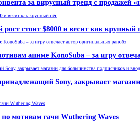
онвента за вирусный тренд с продажей «
рост стоит $8000 и весит как крупный 
отивам аниме KonoSuba – за игру отвеч
 принадлежащий Sony, закрывает магази
по мотивам гачи Wuthering Waves