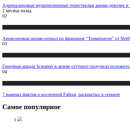
Адреналиновые мультиплеерные перестрелки аниме-девочек в т
2 месяца назад
02
Публикации
Анонсирован аниме-сериал по франшизе “Терминатор” от Netfli
03
Публикации
Гоночная аркада Screamer в аниме сеттинге получила положит
04
Публикации
7 важных фактов о вселенной Fallout, раскрытых в сериале
Самое популярное
1