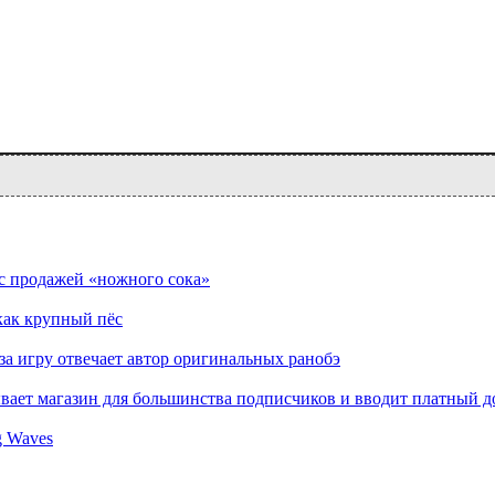
 с продажей «ножного сока»
как крупный пёс
а игру отвечает автор оригинальных ранобэ
вает магазин для большинства подписчиков и вводит платный д
g Waves