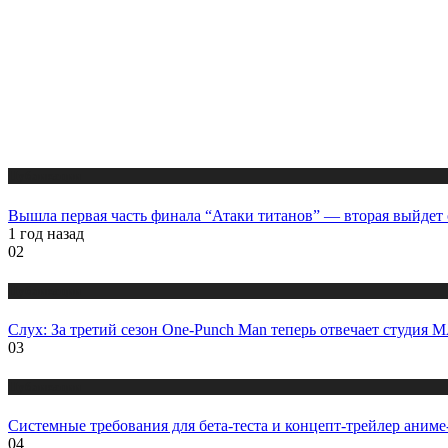
Публикации
Вышла первая часть финала “Атаки титанов” — вторая выйдет
1 год назад
02
Публикации
Слух: За третий сезон One-Punch Man теперь отвечает студия
03
Публикации
Системные требования для бета-теста и концепт-трейлер аниме
04