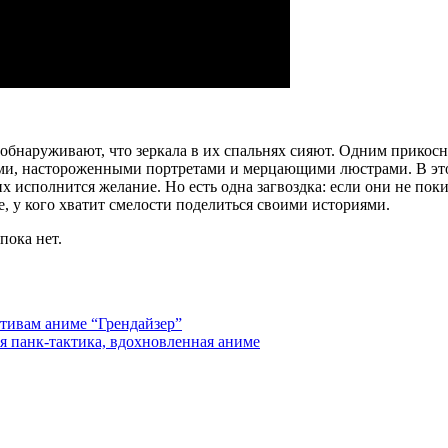
обнаруживают, что зеркала в их спальнях сияют. Одним прикосн
и, настороженными портретами и мерцающими люстрами. В это
х исполнится желание. Но есть одна загвоздка: если они не пок
е, у кого хватит смелости поделиться своими историями.
пока нет.
отивам аниме “Грендайзер”
я панк-тактика, вдохновленная аниме