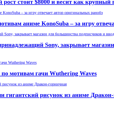
рост стоит $8000 и весит как крупный 
отивам аниме KonoSuba – за игру отвеч
 принадлежащий Sony, закрывает магази
по мотивам гачи Wuthering Waves
ли гигантский рисунок из аниме Дракон