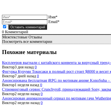
Имя*
Email*
0
Комментарий
Межтекстовые Отзывы
Посмотреть все комментарии
Похожие материалы
Косплееров выгнали с китайского конвента за вирусный тренд
Виктор
3 дня назад
0
Фигурка Куруми Токисаки в полный рост стоит $8000 и весит 
Виктор
7 дней назад
0
Анонсирована бесплатная jRPG по мотивам аниме KonoSuba – з
Виктор
1 неделя назад
0
Стриминговый сервис Crunchyroll, принадлежащий Sony, закры
Виктор
2 недели назад
0
Анонсирован анимационный сериал по мотивам гачи Wutherin
Виктор
2 недели назад
0