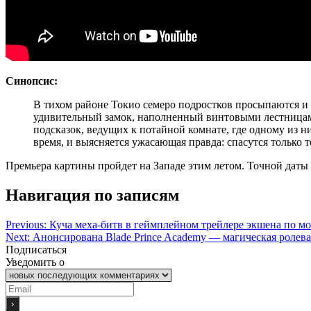
Синопсис:
В тихом районе Токио семеро подростков просыпаются и 
удивительный замок, наполненный винтовыми лестницам
подсказок, ведущих к потайной комнате, где одному из ни
время, и выясняется ужасающая правда: спасутся только т
Премьера картины пройдет на Западе этим летом. Точной даты 
Навигация по записям
Previous:
Куча меха-битв в геймплейном трейлере экшена по м
Next:
Анонсирована Blade Prince Academy — магическая ролева
Подписаться
Уведомить о