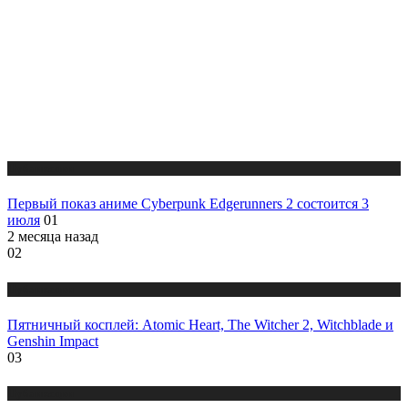
Публикации
Первый показ аниме Cyberpunk Edgerunners 2 состоится 3
июля
01
2 месяца назад
02
Публикации
Пятничный косплей: Atomic Heart, The Witcher 2, Witchblade и
Genshin Impact
03
Публикации