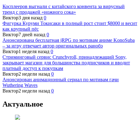
Косплееров выгнали с китайского конвента за вирусный
тренд с продажей «ножного сока»
Виктор
3 дня назад
0
Фигурка Куруми Токисаки в полный рост стоит $8000 и весит
как крупный пёс
Виктор
7 дней назад
0
Анонсирована бесплатная jRPG по мотивам аниме KonoSuba
– за игру отвечает автор оригинальных ранобэ
Виктор
1 неделя назад
0
Стриминговый сервис Crunchyroll, принадлежащий Sony,
закрывает магазин для большинства подписчиков и вводит
платный доступ к покупкам
Виктор
2 недели назад
0
Анонсирован анимационный сериал по мотивам гачи
Wuthering Waves
Виктор
2 недели назад
0
Актуальное