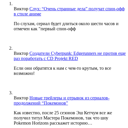
Виктор
Слух: “Очень странные дела” получат спин-офф
в стиле аниме
По слухам, сериал будет длиться около шести часов и
отмечен как "первый спин-офф
Виктор
Создатели Cyberpunk: Edgerunners не против еще
раз поработать с CD Projekt RED
Если они обратятся к нам с чем-то крутым, то все
возможно!
Виктор
Новые трейлеры и отрывок из сериалов-
продолжений “Покемонов”
Как известно, после 25 сезонов Эш Кетчум все же
получил титул Мастера Покемонов, так что шоу
Pokemon Horizons расскажет историю…