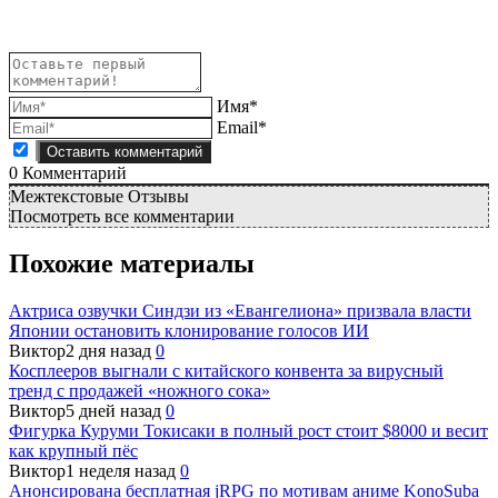
Имя*
Email*
0
Комментарий
Межтекстовые Отзывы
Посмотреть все комментарии
Похожие материалы
Актриса озвучки Синдзи из «Евангелиона» призвала власти
Японии остановить клонирование голосов ИИ
Виктор
2 дня назад
0
Косплееров выгнали с китайского конвента за вирусный
тренд с продажей «ножного сока»
Виктор
5 дней назад
0
Фигурка Куруми Токисаки в полный рост стоит $8000 и весит
как крупный пёс
Виктор
1 неделя назад
0
Анонсирована бесплатная jRPG по мотивам аниме KonoSuba