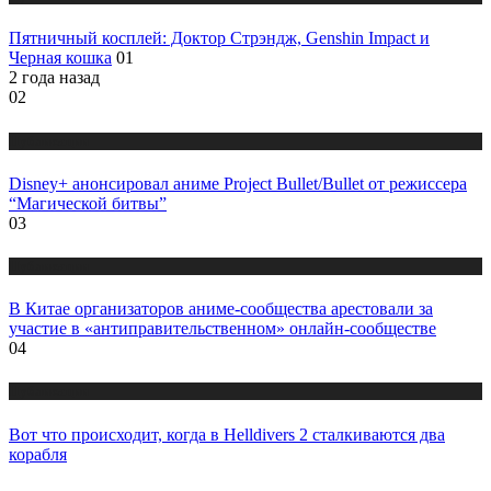
Пятничный косплей: Доктор Стрэндж, Genshin Impact и
Черная кошка
01
2 года назад
02
Публикации
Disney+ анонсировал аниме Project Bullet/Bullet от режиссера
“Магической битвы”
03
Публикации
В Китае организаторов аниме-сообщества арестовали за
участие в «антиправительственном» онлайн-сообществе
04
Публикации
Вот что происходит, когда в Helldivers 2 сталкиваются два
корабля