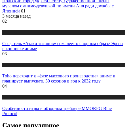
Польский город украсил стену художественной школы
муралом с аниме-девушкой по имени Аня ради дружбы с
Японией
01
3 месяца назад
02
Публикации
Создатель «Атаки титанов» сожалеет о спорном образе Эрена
в концовке аниме
03
Публикации
Toho переходит к «фазе массового производства» аниме и
планирует выпускать 30 сезонов в год к 2032 году
04
Публикации
Особенности игры в обзорном трейлере MMORPG Blue
Protocol
Самое популярное