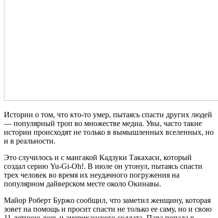
Истории о том, что кто-то умер, пытаясь спасти других людей
— популярный троп во множестве медиа. Увы, часто такие
истории происходят не только в вымышленных вселенных, но
и в реальности.
Это случилось и с мангакой Кадзуки Такахаси, который
создал серию Yu-Gi-Oh!. В июле он утонул, пытаясь спасти
трех человек во время их неудачного погружения на
популярном дайверском месте около Окинавы.
Майор Роберт Буржо сообщил, что заметил женщину, которая
зовет на помощь и просит спасти не только ее саму, но и свою
11-летнюю дочь и американского солдата. Пара попала в