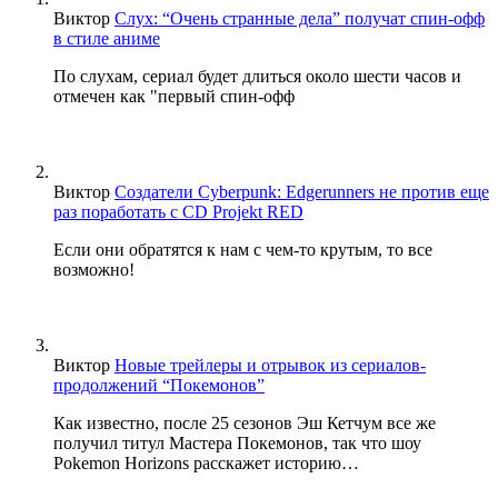
Виктор
Слух: “Очень странные дела” получат спин-офф
в стиле аниме
По слухам, сериал будет длиться около шести часов и
отмечен как "первый спин-офф
Виктор
Создатели Cyberpunk: Edgerunners не против еще
раз поработать с CD Projekt RED
Если они обратятся к нам с чем-то крутым, то все
возможно!
Виктор
Новые трейлеры и отрывок из сериалов-
продолжений “Покемонов”
Как известно, после 25 сезонов Эш Кетчум все же
получил титул Мастера Покемонов, так что шоу
Pokemon Horizons расскажет историю…