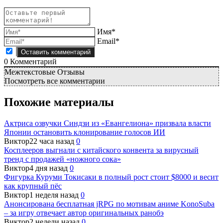
Имя*
Email*
0
Комментарий
Межтекстовые Отзывы
Посмотреть все комментарии
Похожие материалы
Актриса озвучки Синдзи из «Евангелиона» призвала власти
Японии остановить клонирование голосов ИИ
Виктор
22 часа назад
0
Косплееров выгнали с китайского конвента за вирусный
тренд с продажей «ножного сока»
Виктор
4 дня назад
0
Фигурка Куруми Токисаки в полный рост стоит $8000 и весит
как крупный пёс
Виктор
1 неделя назад
0
Анонсирована бесплатная jRPG по мотивам аниме KonoSuba
– за игру отвечает автор оригинальных ранобэ
Виктор
2 недели назад
0