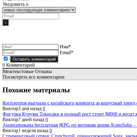
Уведомить о
Имя*
Email*
0
Комментарий
Межтекстовые Отзывы
Посмотреть все комментарии
Похожие материалы
Косплееров выгнали с китайского конвента за вирусный тренд
Виктор
3 дня назад
0
Фигурка Куруми Токисаки в полный рост стоит $8000 и весит 
Виктор
7 дней назад
0
Анонсирована бесплатная jRPG по мотивам аниме KonoSuba – з
Виктор
1 неделя назад
0
Стриминговый сервис Crunchyroll, принадлежащий Sony, закры