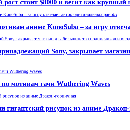
рост стоит $8000 и весит как крупный 
отивам аниме KonoSuba – за игру отвеч
 принадлежащий Sony, закрывает магази
по мотивам гачи Wuthering Waves
ли гигантский рисунок из аниме Дракон