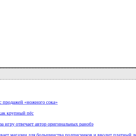
 с продажей «ножного сока»
как крупный пёс
а игру отвечает автор оригинальных ранобэ
вает магазин для большинства подписчиков и вводит платный д