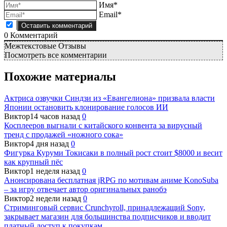
Имя*
Email*
0
Комментарий
Межтекстовые Отзывы
Посмотреть все комментарии
Похожие материалы
Актриса озвучки Синдзи из «Евангелиона» призвала власти
Японии остановить клонирование голосов ИИ
Виктор
14 часов назад
0
Косплееров выгнали с китайского конвента за вирусный
тренд с продажей «ножного сока»
Виктор
4 дня назад
0
Фигурка Куруми Токисаки в полный рост стоит $8000 и весит
как крупный пёс
Виктор
1 неделя назад
0
Анонсирована бесплатная jRPG по мотивам аниме KonoSuba
– за игру отвечает автор оригинальных ранобэ
Виктор
2 недели назад
0
Стриминговый сервис Crunchyroll, принадлежащий Sony,
закрывает магазин для большинства подписчиков и вводит
платный доступ к покупкам