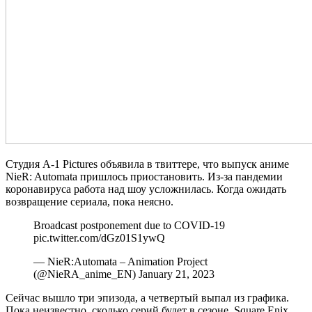
Студия A-1 Pictures объявила в твиттере, что выпуск аниме
NieR: Automata пришлось приостановить. Из-за пандемии
коронавируса работа над шоу усложнилась. Когда ожидать
возвращение сериала, пока неясно.
Broadcast postponement due to COVID-19
pic.twitter.com/dGz01S1ywQ
— NieR:Automata – Animation Project
(@NieRA_anime_EN) January 21, 2023
Сейчас вышло три эпизода, а четвертый выпал из графика.
Пока неизвестно, сколько серий будет в сезоне. Square Enix