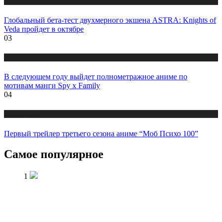
Публикации
Глобальный бета-тест двухмерного экшена ASTRA: Knights of
Veda пройдет в октябре
03
Публикации
В следующем году выйдет полнометражное аниме по
мотивам манги Spy x Family
04
Публикации
Первый трейлер третьего сезона аниме “Моб Психо 100”
Самое популярное
1