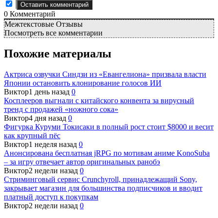
0
Комментарий
Межтекстовые Отзывы
Посмотреть все комментарии
Похожие материалы
Актриса озвучки Синдзи из «Евангелиона» призвала власти
Японии остановить клонирование голосов ИИ
Виктор
1 день назад
0
Косплееров выгнали с китайского конвента за вирусный
тренд с продажей «ножного сока»
Виктор
4 дня назад
0
Фигурка Куруми Токисаки в полный рост стоит $8000 и весит
как крупный пёс
Виктор
1 неделя назад
0
Анонсирована бесплатная jRPG по мотивам аниме KonoSuba
– за игру отвечает автор оригинальных ранобэ
Виктор
2 недели назад
0
Стриминговый сервис Crunchyroll, принадлежащий Sony,
закрывает магазин для большинства подписчиков и вводит
платный доступ к покупкам
Виктор
2 недели назад
0