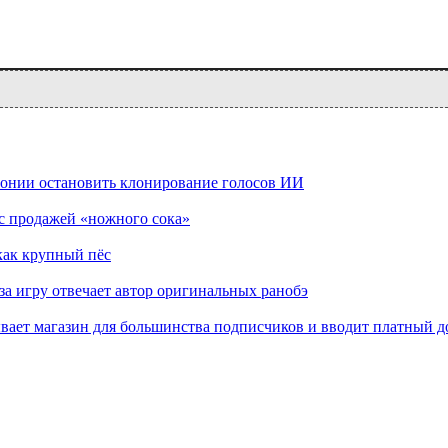
понии остановить клонирование голосов ИИ
 с продажей «ножного сока»
как крупный пёс
а игру отвечает автор оригинальных ранобэ
вает магазин для большинства подписчиков и вводит платный д