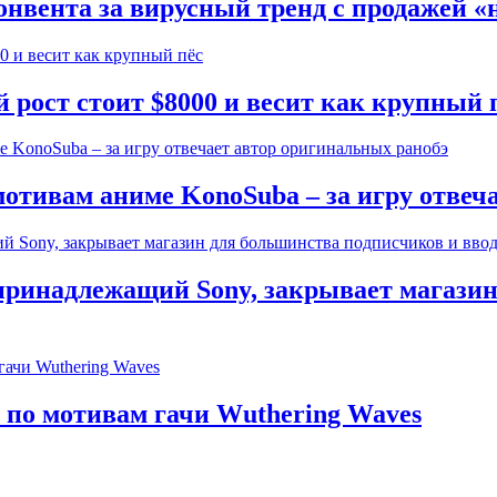
онвента за вирусный тренд с продажей «
рост стоит $8000 и весит как крупный 
отивам аниме KonoSuba – за игру отвеч
 принадлежащий Sony, закрывает магази
по мотивам гачи Wuthering Waves