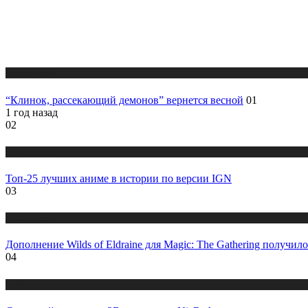
Публикации
“Клинок, рассекающий демонов” вернется весной
01
1 год назад
02
Публикации
Топ-25 лучших аниме в истории по версии IGN
03
Публикации
Дополнение Wilds of Eldraine для Magic: The Gathering получил
04
Публикации