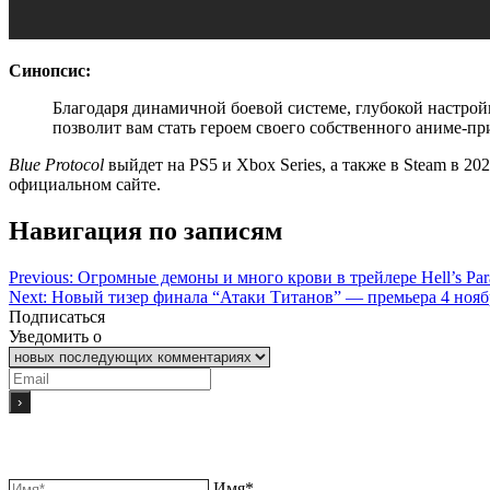
Синопсис:
Благодаря динамичной боевой системе, глубокой настрой
позволит вам стать героем своего собственного аниме-п
Blue Protocol
выйдет на PS5 и Xbox Series, а также в Steam в 2
официальном сайте.
Навигация по записям
Previous:
Огромные демоны и много крови в трейлере Hell’s Pa
Next:
Новый тизер финала “Атаки Титанов” — премьера 4 нояб
Подписаться
Уведомить о
Имя*