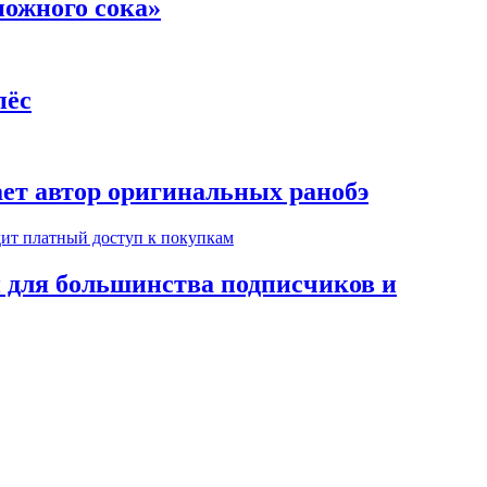
ножного сока»
пёс
ает автор оригинальных ранобэ
н для большинства подписчиков и