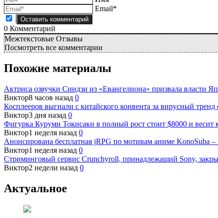
Email*
0
Комментарий
Межтекстовые Отзывы
Посмотреть все комментарии
Похожие материалы
Актриса озвучки Синдзи из «Евангелиона» призвала власти Я
Виктор
8 часов назад
0
Косплееров выгнали с китайского конвента за вирусный тренд
Виктор
3 дня назад
0
Фигурка Куруми Токисаки в полный рост стоит $8000 и весит 
Виктор
1 неделя назад
0
Анонсирована бесплатная jRPG по мотивам аниме KonoSuba – з
Виктор
1 неделя назад
0
Стриминговый сервис Crunchyroll, принадлежащий Sony, закры
Виктор
2 недели назад
0
Актуальное