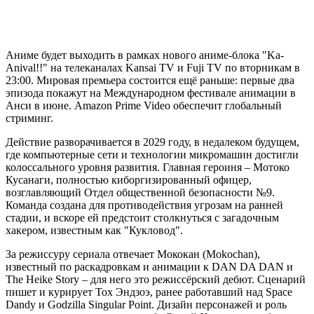
Аниме будет выходить в рамках нового аниме-блока "Ka-
Anival!!" на телеканалах Kansai TV и Fuji TV по вторникам в
23:00. Мировая премьера состоится ещё раньше: первые два
эпизода покажут на Международном фестивале анимации в
Анси в июне. Amazon Prime Video обеспечит глобальный
стриминг.
Действие разворачивается в 2029 году, в недалеком будущем,
где компьютерные сети и технологии микромашин достигли
колоссального уровня развития. Главная героиня – Мотоко
Кусанаги, полностью киборгизированный офицер,
возглавляющий Отдел общественной безопасности №9.
Команда создана для противодействия угрозам на ранней
стадии, и вскоре ей предстоит столкнуться с загадочным
хакером, известным как "Кукловод".
За режиссуру сериала отвечает Мококан (Mokochan),
известный по раскадровкам и анимации к DAN DA DAN и
The Heike Story – для него это режиссёрский дебют. Сценарий
пишет и курирует Тох Эндзоэ, ранее работавший над Space
Dandy и Godzilla Singular Point. Дизайн персонажей и роль