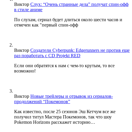
Виктор
Слух: “Очень странные дела” получат спин-офф
в стиле аниме
По слухам, сериал будет длиться около шести часов и
отмечен как "первый спин-офф
Виктор
Создатели Cyberpunk: Edgerunners не против еще
раз поработать с CD Projekt RED
Если они обратятся к нам с чем-то крутым, то все
возможно!
Виктор
Новые трейлеры и отрывок из сериалов-
продолжений “Покемонов”
Как известно, после 25 сезонов Эш Кетчум все же
получил титул Мастера Покемонов, так что шоу
Pokemon Horizons расскажет историю…