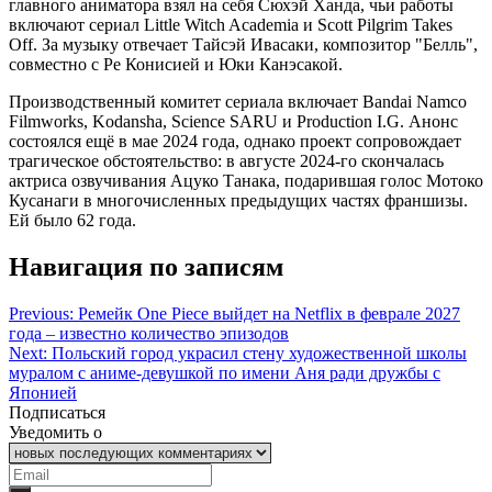
главного аниматора взял на себя Сюхэй Ханда, чьи работы
включают сериал Little Witch Academia и Scott Pilgrim Takes
Off. За музыку отвечает Тайсэй Ивасаки, композитор "Белль",
совместно с Ре Конисией и Юки Канэсакой.
Производственный комитет сериала включает Bandai Namco
Filmworks, Kodansha, Science SARU и Production I.G. Анонс
состоялся ещё в мае 2024 года, однако проект сопровождает
трагическое обстоятельство: в августе 2024-го скончалась
актриса озвучивания Ацуко Танака, подарившая голос Мотоко
Кусанаги в многочисленных предыдущих частях франшизы.
Ей было 62 года.
Навигация по записям
Previous:
Ремейк One Piece выйдет на Netflix в феврале 2027
года – известно количество эпизодов
Next:
Польский город украсил стену художественной школы
муралом с аниме-девушкой по имени Аня ради дружбы с
Японией
Подписаться
Уведомить о