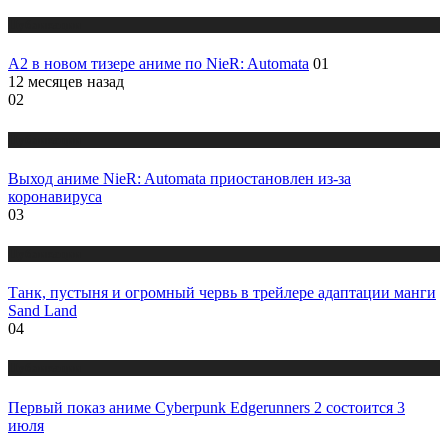
Публикации
A2 в новом тизере аниме по NieR: Automata
01
12 месяцев назад
02
Публикации
Выход аниме NieR: Automata приостановлен из-за
коронавируса
03
Публикации
Танк, пустыня и огромный червь в трейлере адаптации манги
Sand Land
04
Публикации
Первый показ аниме Cyberpunk Edgerunners 2 состоится 3
июля