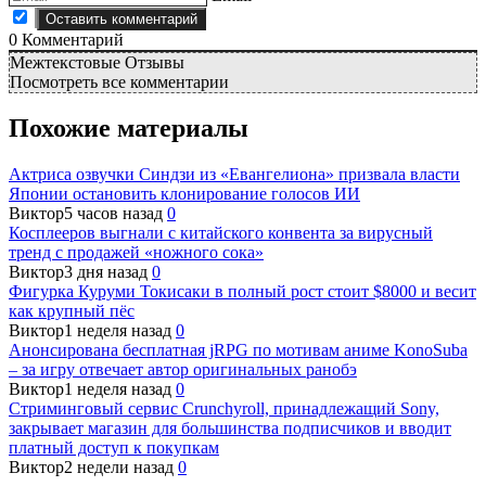
0
Комментарий
Межтекстовые Отзывы
Посмотреть все комментарии
Похожие материалы
Актриса озвучки Синдзи из «Евангелиона» призвала власти
Японии остановить клонирование голосов ИИ
Виктор
5 часов назад
0
Косплееров выгнали с китайского конвента за вирусный
тренд с продажей «ножного сока»
Виктор
3 дня назад
0
Фигурка Куруми Токисаки в полный рост стоит $8000 и весит
как крупный пёс
Виктор
1 неделя назад
0
Анонсирована бесплатная jRPG по мотивам аниме KonoSuba
– за игру отвечает автор оригинальных ранобэ
Виктор
1 неделя назад
0
Стриминговый сервис Crunchyroll, принадлежащий Sony,
закрывает магазин для большинства подписчиков и вводит
платный доступ к покупкам
Виктор
2 недели назад
0