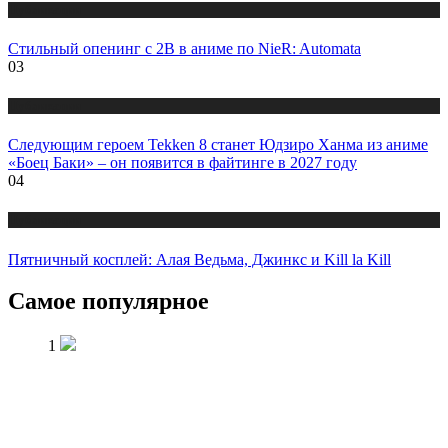
Публикации
Стильный опенинг с 2B в аниме по NieR: Automata
03
Публикации
Следующим героем Tekken 8 станет Юдзиро Ханма из аниме
«Боец Баки» – он появится в файтинге в 2027 году
04
Публикации
Пятничный косплей: Алая Ведьма, Джинкс и Kill la Kill
Самое популярное
1