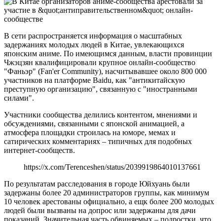
В сети распространяется информация о масштабных
задержаниях молодых людей в Китае, увлекающихся
японским аниме. По имеющимся данным, власти провинции
Чжэцзян квалифицировали крупное онлайн-сообщество
"Фаньэр" (Fan'er Community), насчитывавшее около 800 000
участников на платформе Baidu, как "антикитайскую
преступную организацию", связанную с "иностранными
силами".
Участники сообщества делились контентом, мнениями и
обсуждениями, связанными с японской анимацией, а
атмосфера площадки строилась на юморе, мемах и
сатирических комментариях – типичных для подобных
интернет-сообществ.
https://x.com/Terenceshen/status/2039919864010137661
По результатам расследования в городе Юйхуань были
задержаны более 20 администраторов группы, как минимум
10 человек арестованы официально, а ещк более 200 молодых
людей были вызваны на допрос или задержаны для дачи
показаний. Значительная часть обвиняемых – подростки, что