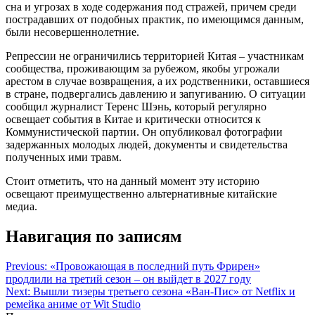
сна и угрозах в ходе содержания под стражей, причем среди
пострадавших от подобных практик, по имеющимся данным,
были несовершеннолетние.
Репрессии не ограничились территорией Китая – участникам
сообщества, проживающим за рубежом, якобы угрожали
арестом в случае возвращения, а их родственники, оставшиеся
в стране, подвергались давлению и запугиванию. О ситуации
сообщил журналист Теренс Шэнь, который регулярно
освещает события в Китае и критически относится к
Коммунистической партии. Он опубликовал фотографии
задержанных молодых людей, документы и свидетельства
полученных ими травм.
Стоит отметить, что на данный момент эту историю
освещают преимущественно альтернативные китайские
медиа.
Навигация по записям
Previous:
«Провожающая в последний путь Фрирен»
продлили на третий сезон – он выйдет в 2027 году
Next:
Вышли тизеры третьего сезона «Ван-Пис» от Netflix и
ремейка аниме от Wit Studio