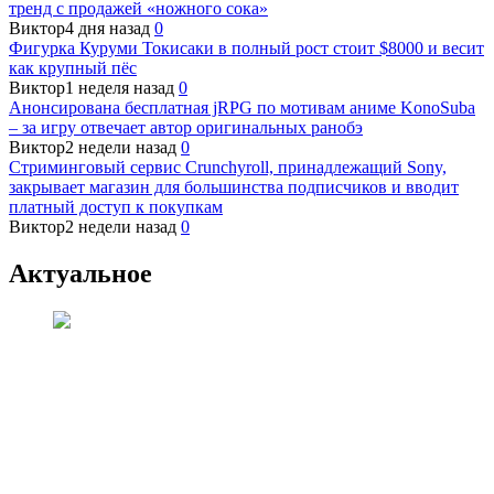
тренд с продажей «ножного сока»
Виктор
4 дня назад
0
Фигурка Куруми Токисаки в полный рост стоит $8000 и весит
как крупный пёс
Виктор
1 неделя назад
0
Анонсирована бесплатная jRPG по мотивам аниме KonoSuba
– за игру отвечает автор оригинальных ранобэ
Виктор
2 недели назад
0
Стриминговый сервис Crunchyroll, принадлежащий Sony,
закрывает магазин для большинства подписчиков и вводит
платный доступ к покупкам
Виктор
2 недели назад
0
Актуальное